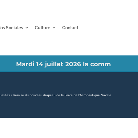
fos Sociales
Culture
Contact
Mardi 14 juillet 2026 la commune de La Vale
ualités
»
Remise du nouveau drapeau de la Force de l’Aéronautique Navale