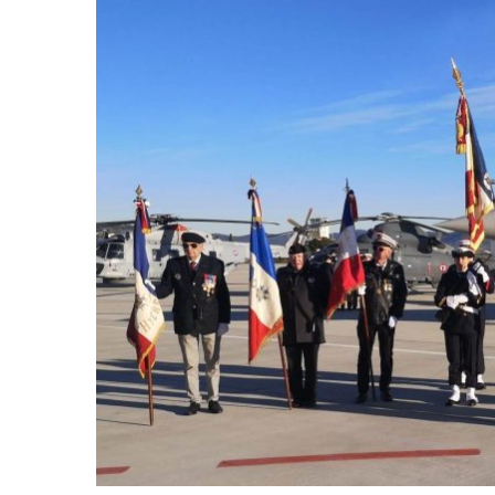
Voir
l'image
agrandie