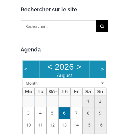
Rechercher sur le site
Rechercher:
Agenda
<
2026
>
<
>
August
Month
Mo
Tu
We
Th
Fr
Sa
Su
1
2
3
4
5
6
7
8
9
10
11
12
13
14
15
16