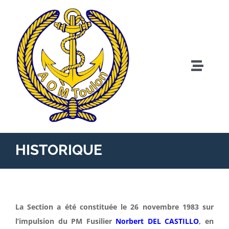
Passer
au
contenu
Toggl
Naviga
Accueil
L’AOM Toulon
HISTORIQUE
Les Sections Locales
Maladies professionnelles
La Section a été constituée le 26 novembre 1983 sur
l’impulsion du PM Fusilier
Norbert DEL CASTILLO
, en